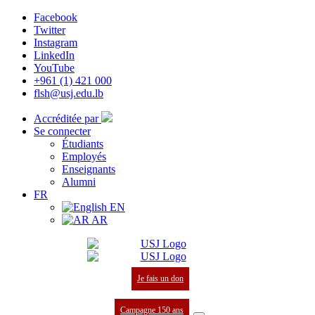
Facebook
Twitter
Instagram
LinkedIn
YouTube
+961 (1) 421 000
flsh@usj.edu.lb
Accréditée par
Se connecter
Étudiants
Employés
Enseignants
Alumni
FR
EN
AR
Je fais un don
Campagne 150 ans