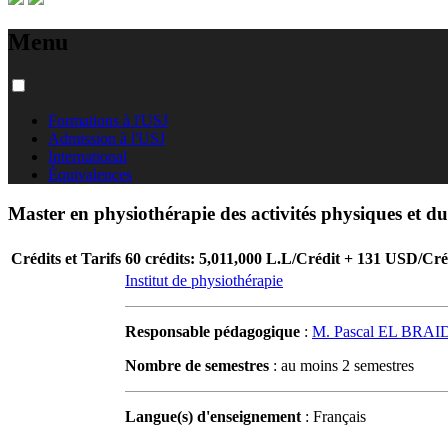
Menu
Formations à l'USJ
Admission à l'USJ
International
Équivalences
Master en physiothérapie des activités physiques et du
Crédits et Tarifs
60 crédits: 5,011,000 L.L/Crédit + 131 USD/Cré
Institut de physiothérapie
Responsable pédagogique
:
M. Pascal EL BRAI
Nombre de semestres
: au moins 2 semestres
Langue(s) d'enseignement
: Français