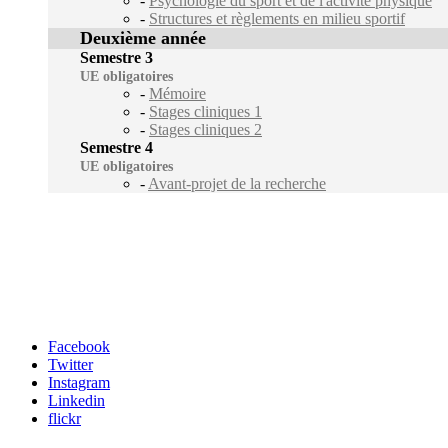
-
Psychologie du sport et de l'activité physique
-
Structures et règlements en milieu sportif
Deuxième année
Semestre 3
UE obligatoires
-
Mémoire
-
Stages cliniques 1
-
Stages cliniques 2
Semestre 4
UE obligatoires
-
Avant-projet de la recherche
Carrefour des médias sociaux
Facebook
Twitter
Instagram
Linkedin
flickr