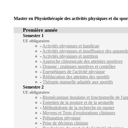
Master en Physiothérapie des activités physiques et du spor
Première année
Semestre 1
UE obligatoires
-
Activités physiques et handicap
-
Activités physiques et insuffisance des appareils
-
Activités physiques et nutrition
-
Approche chirurgicale des atteintes sportives
-
Dopage : pratiques sportives et contrôles
-
Energétiques de l'activité physique
-
Rééducation des atteintes des sportifs
-
Thérapie manuelle adaptée aux sportifs
Semestre 2
UE obligatoires
-
Biomécanique tissulaire et fonctionnelle de l'a
-
Entretien de la posture et de la gestuelle
-
Méthodologie de la recherche en master
-
Moyens et Tests d'explorations cliniques
-
Préparation physique
-
Prise de décision clinique