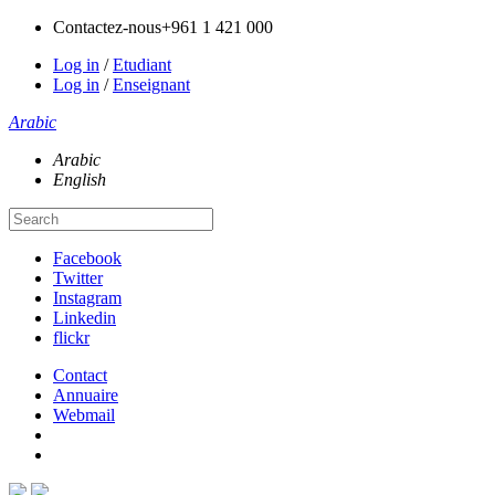
Contactez-nous
+961 1 421 000
Log in
/
Etudiant
Log in
/
Enseignant
Arabic
Arabic
English
Facebook
Twitter
Instagram
Linkedin
flickr
Contact
Annuaire
Webmail