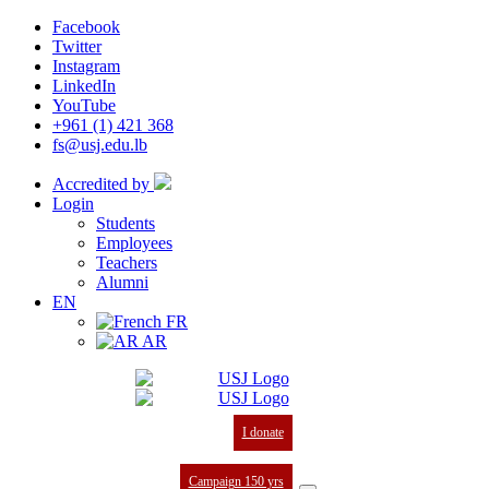
Facebook
Twitter
Instagram
LinkedIn
YouTube
+961 (1) 421 368
fs@usj.edu.lb
Accredited by
Login
Students
Employees
Teachers
Alumni
EN
FR
AR
I donate
Campaign 150 yrs