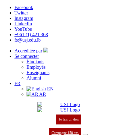
Facebook
Twitter
Instagram
LinkedIn
YouTube
+961 (1) 421 368
fs@usj.edu.lb
Accréditée par
Se connecter
Étudiants
Employés
Enseignants
Alumni
FR
EN
AR
Je fais un don
Campagne 150 ans