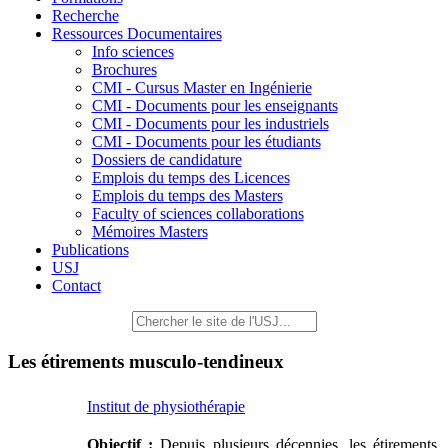
Recherche
Ressources Documentaires
Info sciences
Brochures
CMI - Cursus Master en Ingénierie
CMI - Documents pour les enseignants
CMI - Documents pour les industriels
CMI - Documents pour les étudiants
Dossiers de candidature
Emplois du temps des Licences
Emplois du temps des Masters
Faculty of sciences collaborations
Mémoires Masters
Publications
USJ
Contact
Les étirements musculo-tendineux
Institut de physiothérapie
Objectif :
Depuis plusieurs décennies, les étirements