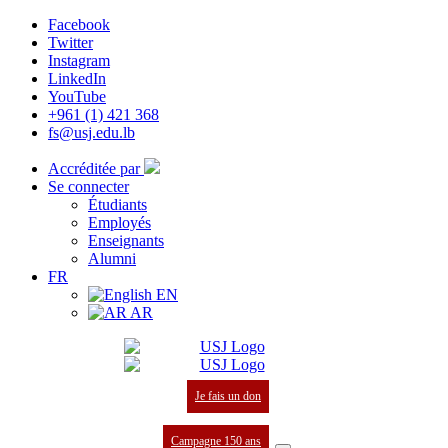
Facebook
Twitter
Instagram
LinkedIn
YouTube
+961 (1) 421 368
fs@usj.edu.lb
Accréditée par
Se connecter
Étudiants
Employés
Enseignants
Alumni
FR
EN
AR
Je fais un don
Campagne 150 ans