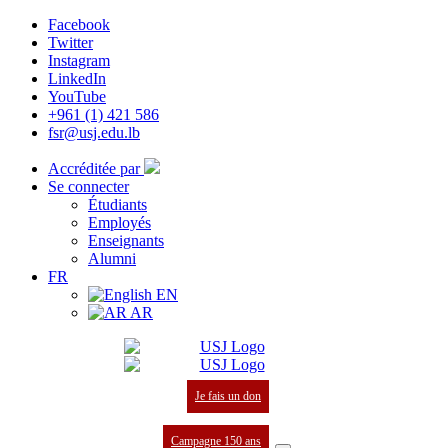
Facebook
Twitter
Instagram
LinkedIn
YouTube
+961 (1) 421 586
fsr@usj.edu.lb
Accréditée par
Se connecter
Étudiants
Employés
Enseignants
Alumni
FR
EN
AR
Je fais un don
Campagne 150 ans