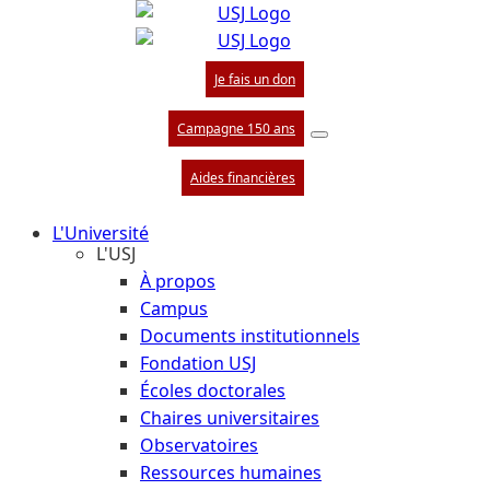
Je fais un don
Campagne 150 ans
Aides financières
L'Université
L'USJ
À propos
Campus
Documents institutionnels
Fondation USJ
Écoles doctorales
Chaires universitaires
Observatoires
Ressources humaines