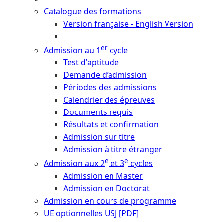
Catalogue des formations
Version française - English Version
er
Admission au 1
cycle
Test d'aptitude
Demande d’admission
Périodes des admissions
Calendrier des épreuves
Documents requis
Résultats et confirmation
Admission sur titre
Admission à titre étranger
e
e
Admission aux 2
et 3
cycles
Admission en Master
Admission en Doctorat
Admission en cours de programme
UE optionnelles USJ [PDF]