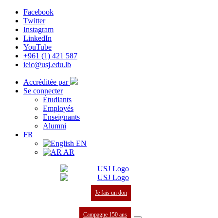
Facebook
Twitter
Instagram
LinkedIn
YouTube
+961 (1) 421 587
ieic@usj.edu.lb
Accréditée par
Se connecter
Étudiants
Employés
Enseignants
Alumni
FR
EN
AR
Je fais un don
Campagne 150 ans