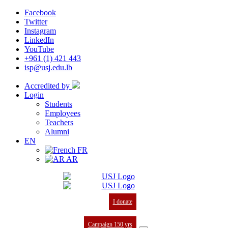
Facebook
Twitter
Instagram
LinkedIn
YouTube
+961 (1) 421 443
isp@usj.edu.lb
Accredited by
Login
Students
Employees
Teachers
Alumni
EN
FR
AR
I donate
Campaign 150 yrs