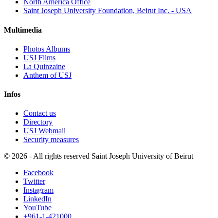
North America Office
Saint Joseph University Foundation, Beirut Inc. - USA
Multimedia
Photos Albums
USJ Films
La Quinzaine
Anthem of USJ
Infos
Contact us
Directory
USJ Webmail
Security measures
©
2026 - All rights reserved Saint Joseph University of Beirut
Facebook
Twitter
Instagram
LinkedIn
YouTube
+961-1-421000