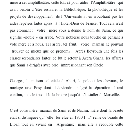
mère à cet amphithéâtre, cette fois ci pour aider l'Amphithéâtre qui
avait besoin d 'être restauré, la Bibliothèque, la photothèque et les
projets de développement de l 'Université », en n'oubliant pus les
aides répétées faites après à !'Hôtel-Dieu de France. Tout cela n'est
pas étonnant : votre mère vous a donné le nom de Sami, ce qui
signifie «noble » en arabe. Votre noblesse nous touche en pensant à
vote mère et à nous. Tel arbre, tel fruit, votre maman ne pouvait
trouver de mieux que cc prénom». Après Beyrouth une fois les
classes secondaires faites, ce fut le retour à Accra Ghana, les affaires
que Sami a dirigées avec brio impressionnant son Oncle
Georges, la maison coloniale à Aburi, le polo et les chevaux, le
mariage avec Posy dont il deviendra malgré la séparation l’ami
continu, puis le travail à la bourse jusqu’à s’installer à Marseille.
C’est votre mère, maman de Sami et de Nadim, mère dont la beauté
était si distinguée qu’ 'elle fur élue en 1930 I .,." reine de beauté du
Liban tout en vivant en Argentine; mais elle a redoublé cette