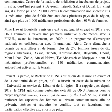
communautés. Centre de formation, de médiation et incubateur de projets,
il est aujourd’hui présent à Beyrouth, Tripoli, Saïda et Dubaï. En vingt
ans, il a formé plus de 15 000 élèves à la communication non violente et à
la médiation, plus de 5 000 étudiants dans plusieurs pays de la région,
ainsi que plus de 1 000 médiateurs professionnels, dont 80 % de femmes.
Mme Hawari Bourjeily a mis en avant le partenariat engagé en 2018 avec
ONU Femmes, à travers une première initiative pilote menée avec la
FINUL, avant le lancement, en 2020, d’un programme d’envergure
nationale en collaboration avec International Alert. Cette démarche a
permis de sensibiliser et de former plus de 240 femmes issues de dix
régions libanaises, Akkar, Tripoli, Kesrouan-Jbeil, Beyrouth, Chouf,
Mont-Liban, Zahle, Ain el Helwe, Tyr-Abbassieh et Marjeyoun dont 34
médiatrices professionnelles et 140 médiatrices communautaires
aujourd’hui actives sur le terrain.
Prenant la parole, le Recteur de l’USJ s’est réjoui de la mise en œuvre et
de la continuité de ce projet, qu’il a inscrit au cœur de la mission de
l’Université au service du Liban et de la région. Il a rappelé que, depuis
2018, le CPM agit comme partenaire exécutif de ONU Femmes pour le
projet régional
Women, Peace and Security in the Arab States
, visant à
renforcer les capacités des femmes au niveau communautaire afin de
prévenir, atténuer et résoudre les conflits, tout en favorisant leur
participation effective aux efforts de paix.