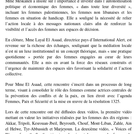
Mme Meskanen a insisté sur l’importance d’investir dans l’autonomisation
politique et économique des femmes, « dans toute leur diversité »,
incluant les femmes palestiniennes, les femmes non libanaises et les
femmes en situation de handicap. Elle a souligné la nécessité de relier
l’action locale à des messages nationaux clairs afin de renforcer la
visibilité et l’accès des femmes aux espaces de décision.
En clôture, Mme Layal El Asaad, directrice pays d’International Alert, est
revenue sur la richesse des échanges, soulignant que la médiation locale
n’est ni un luxe institutionnel ni un concept théorique, mais « une pratique
quotidienne » portée par des femmes engagées au cœur de leurs
communautés. Elle a mis en avant la force des réseaux construits et
l’urgence de maintenir des espaces sûrs favorisant la solidarité et l’action
collective.
Pour Mme El Asaad, cette rencontre s’inscrit dans un processus de long
terme, visant à consolider le rôle des femmes comme actrices centrales de
la prévention des conflits et de la paix, en lien étroit avec l’agenda
Femmes, Paix et Sécurité et la mise en œuvre de la résolution 1325.
Lors de cette rencontre ont été diffusées deux vidéos, la première vidéo
mettant en valeur les initiatives réalisées par les femmes des dix régions :
Akkar, Tripoli, Kesrouan-Jbeil, Beyrouth, Chouf, Mont-Liban, Zahle, Ain
el Helwe, Tyr-Abbassieh et Marjeyoun. La deuxième vidéo, « Voices of