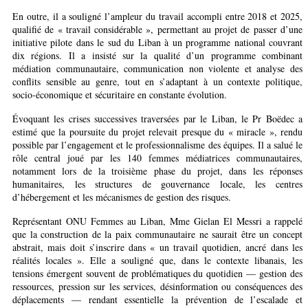
En outre, il a souligné l’ampleur du travail accompli entre 2018 et 2025,
qualifié de « travail considérable », permettant au projet de passer d’une
initiative pilote dans le sud du Liban à un programme national couvrant
dix régions. Il a insisté sur la qualité d’un programme combinant
médiation communautaire, communication non violente et analyse des
conflits sensible au genre, tout en s’adaptant à un contexte politique,
socio-économique et sécuritaire en constante évolution.
Évoquant les crises successives traversées par le Liban, le Pr Boëdec a
estimé que la poursuite du projet relevait presque du « miracle », rendu
possible par l’engagement et le professionnalisme des équipes. Il a salué le
rôle central joué par les 140 femmes médiatrices communautaires,
notamment lors de la troisième phase du projet, dans les réponses
humanitaires, les structures de gouvernance locale, les centres
d’hébergement et les mécanismes de gestion des risques.
Représentant ONU Femmes au Liban, Mme Gielan El Messri a rappelé
que la construction de la paix communautaire ne saurait être un concept
abstrait, mais doit s’inscrire dans « un travail quotidien, ancré dans les
réalités locales ». Elle a souligné que, dans le contexte libanais, les
tensions émergent souvent de problématiques du quotidien — gestion des
ressources, pression sur les services, désinformation ou conséquences des
déplacements — rendant essentielle la prévention de l’escalade et