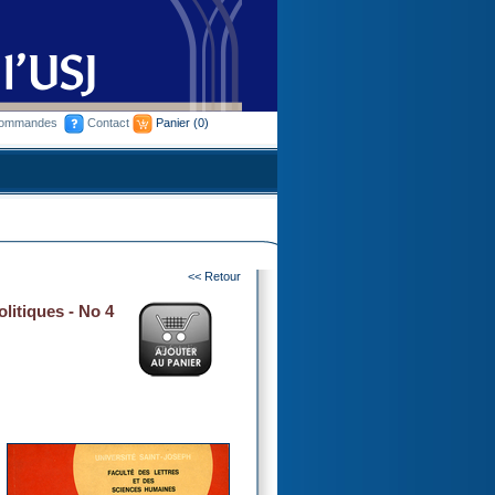
commandes
Contact
Panier
(0)
<< Retour
litiques - No 4