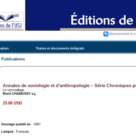
Abonnements & 
cation
Textes et documents intégrals
Publications
Annales de sociologie et d'anthropologie – Série Chroniques po
Le verrouillage
René CHAMUSSY s.j.
15.00 USD
Ouvrage publié en
: 1987
Langue
: Français