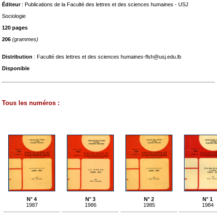
Éditeur
: Publications de la Faculté des lettres et des sciences humaines - USJ
Sociologie
120 pages
206
(grammes)
Distribution
: Faculté des lettres et des sciences humaines-flsh@usj.edu.lb
Disponible
Tous les numéros :
N° 4
N° 3
N° 2
N° 1
1987
1986
1985
1984