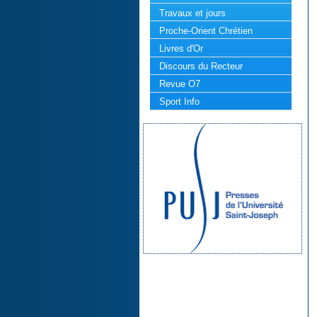
Travaux et jours
Proche-Orient Chrétien
Livres d'Or
Discours du Recteur
Revue O7
Sport Info