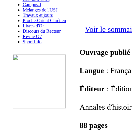
Campus-J
Mélanges de l'USJ
Travaux et jours
Proche-Orient Chrétien
Livres d'Or
Voir le sommai
Discours du Recteur
Revue O7
Sport Info
Ouvrage publié
Langue
: França
Éditeur
: Éditio
Annales d'histoir
88 pages