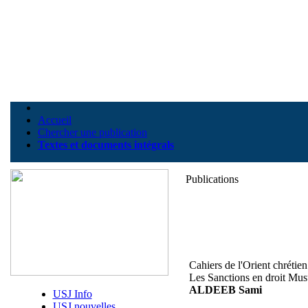
Accueil
Chercher une publication
Textes et documents intégrals
Publications
Cahiers de l'Orient chrétie
Les Sanctions en droit Musu
ALDEEB Sami
USJ Info
USJ nouvelles