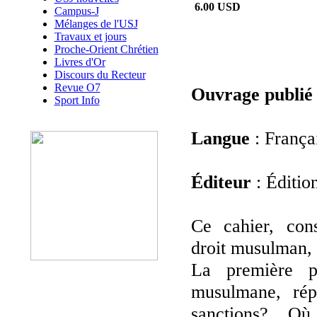
6.00 USD
Campus-J
Mélanges de l'USJ
Travaux et jours
Proche-Orient Chrétien
Livres d'Or
Discours du Recteur
Revue O7
Ouvrage publié
Sport Info
Langue
: França
Éditeur
: Éditi
Ce cahier, con
droit musulman, e
La première p
musulmane, rép
sanctions? Où