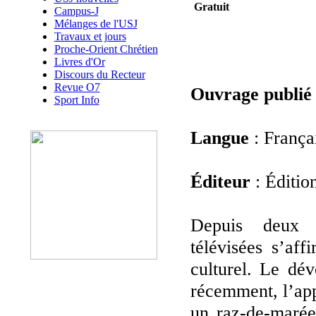
Gratuit
Campus-J
Mélanges de l'USJ
Travaux et jours
Proche-Orient Chrétien
Livres d'Or
Discours du Recteur
Revue O7
Ouvrage publié
Sport Info
Langue
: França
Éditeur
: Éditio
Depuis deux d
télévisées s’aff
culturel. Le dév
récemment, l’app
un raz-de-marée