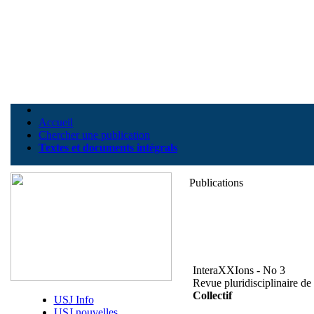
Accueil
Chercher une publication
Textes et documents intégrals
Publications
InteraXXIons - No 3
Revue pluridisciplinaire de 
Collectif
USJ Info
USJ nouvelles