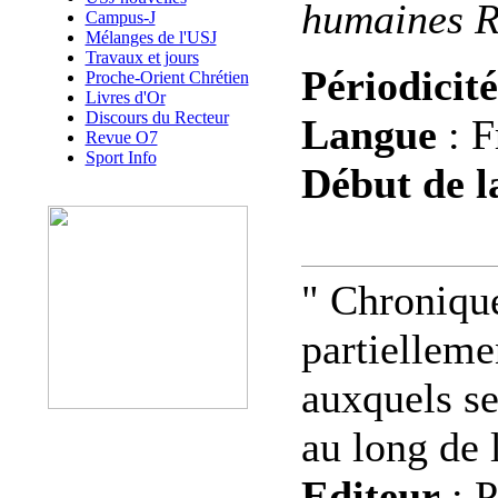
humaines 
Campus-J
Mélanges de l'USJ
Travaux et jours
Périodicité
Proche-Orient Chrétien
Livres d'Or
Discours du Recteur
Langue
: F
Revue O7
Sport Info
Début de l
" Chronique
partielleme
auxquels se
au long de 
Editeur
: P