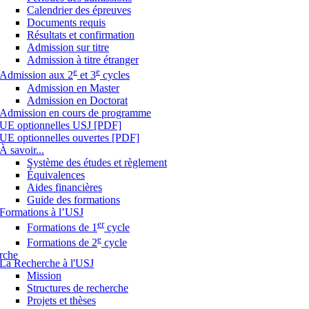
Calendrier des épreuves
Documents requis
Résultats et confirmation
Admission sur titre
Admission à titre étranger
e
e
Admission aux 2
et 3
cycles
Admission en Master
Admission en Doctorat
Admission en cours de programme
UE optionnelles USJ [PDF]
UE optionnelles ouvertes [PDF]
À savoir...
Système des études et règlement
Équivalences
Aides financières
Guide des formations
Formations à l’USJ
er
Formations de 1
cycle
e
Formations de 2
cycle
rche
La Recherche à l'USJ
Mission
Structures de recherche
Projets et thèses