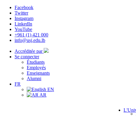
Facebook
Twitter
Instagram
LinkedIn
YouTube
+961 (1) 421 000
info@usj.edu.lb
Accréditée par
Se connecter
Étudiants
Employés
Enseignants
Alumni
FR
EN
AR
L'Univ