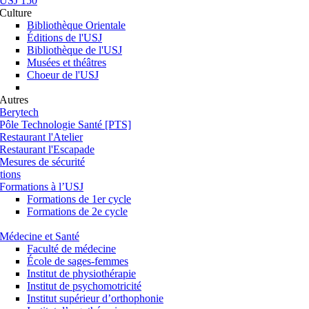
USJ 150
Culture
Bibliothèque Orientale
Éditions de l'USJ
Bibliothèque de l'USJ
Musées et théâtres
Choeur de l'USJ
Autres
Berytech
Pôle Technologie Santé [PTS]
Restaurant l'Atelier
Restaurant l'Escapade
Mesures de sécurité
tions
Formations à l’USJ
Formations de 1er cycle
Formations de 2e cycle
Médecine et Santé
Faculté de médecine
École de sages-femmes
Institut de physiothérapie
Institut de psychomotricité
Institut supérieur d’orthophonie