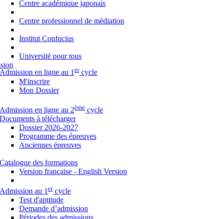
Centre académique japonais
Centre professionnel de médiation
Institut Confucius
Université pour tous
sion
er
Admission en ligne au 1
cycle
M'inscrire
Mon Dossier
ème
Admission en ligne au 2
cycle
Documents à télécharger
Dossier 2026-2027
Programme des épreuves
Anciennes épreuves
Catalogue des formations
Version française - English Version
er
Admission au 1
cycle
Test d'aptitude
Demande d’admission
Périodes des admissions