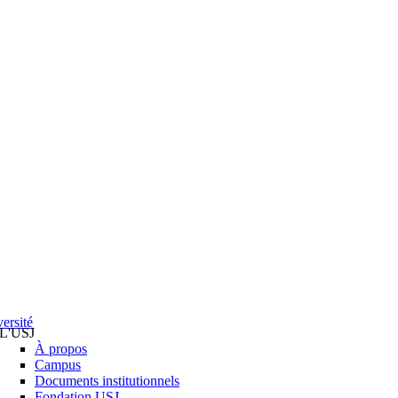
ersité
L'USJ
À propos
Campus
Documents institutionnels
Fondation USJ