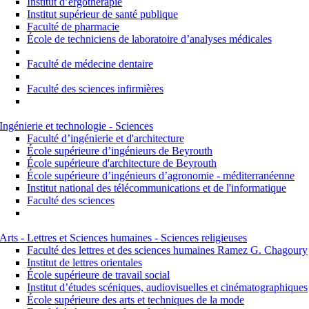
Institut d’ergothérapie
Institut supérieur de santé publique
Faculté de pharmacie
École de techniciens de laboratoire d’analyses médicales
Faculté de médecine dentaire
Faculté des sciences infirmières
Ingénierie et technologie - Sciences
Faculté d’ingénierie et d'architecture
École supérieure d’ingénieurs de Beyrouth
École supérieure d'architecture de Beyrouth
École supérieure d’ingénieurs d’agronomie - méditerranéenne
Institut national des télécommunications et de l'informatique
Faculté des sciences
Arts - Lettres et Sciences humaines - Sciences religieuses
Faculté des lettres et des sciences humaines Ramez G. Chagoury
Institut de lettres orientales
École supérieure de travail social
Institut d’études scéniques, audiovisuelles et cinématographiques
École supérieure des arts et techniques de la mode