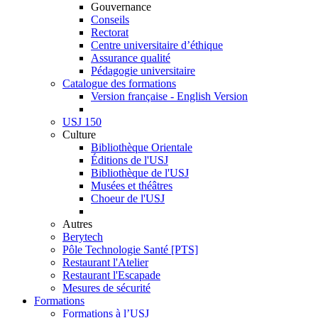
Gouvernance
Conseils
Rectorat
Centre universitaire d’éthique
Assurance qualité
Pédagogie universitaire
Catalogue des formations
Version française - English Version
USJ 150
Culture
Bibliothèque Orientale
Éditions de l'USJ
Bibliothèque de l'USJ
Musées et théâtres
Choeur de l'USJ
Autres
Berytech
Pôle Technologie Santé [PTS]
Restaurant l'Atelier
Restaurant l'Escapade
Mesures de sécurité
Formations
Formations à l’USJ