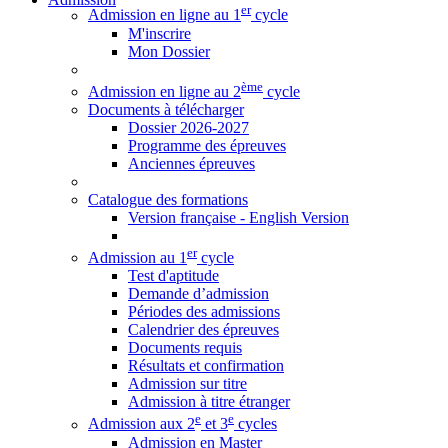
er
Admission en ligne au 1
cycle
M'inscrire
Mon Dossier
ème
Admission en ligne au 2
cycle
Documents à télécharger
Dossier 2026-2027
Programme des épreuves
Anciennes épreuves
Catalogue des formations
Version française - English Version
er
Admission au 1
cycle
Test d'aptitude
Demande d’admission
Périodes des admissions
Calendrier des épreuves
Documents requis
Résultats et confirmation
Admission sur titre
Admission à titre étranger
e
e
Admission aux 2
et 3
cycles
Admission en Master