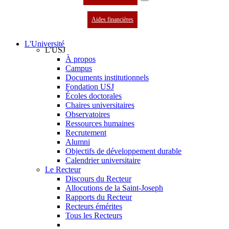
Aides financières
L'Université
L'USJ
À propos
Campus
Documents institutionnels
Fondation USJ
Écoles doctorales
Chaires universitaires
Observatoires
Ressources humaines
Recrutement
Alumni
Objectifs de développement durable
Calendrier universitaire
Le Recteur
Discours du Recteur
Allocutions de la Saint-Joseph
Rapports du Recteur
Recteurs émérites
Tous les Recteurs