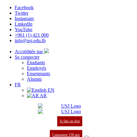
Facebook
Twitter
Instagram
LinkedIn
YouTube
+961 (1) 421 000
info@usj.edu.lb
Accréditée par
Se connecter
Étudiants
Employés
Enseignants
Alumni
FR
EN
AR
Je fais un don
Campagne 150 ans