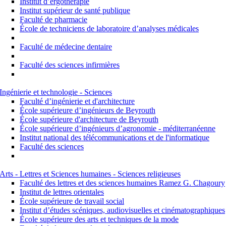
Institut d’ergothérapie
Institut supérieur de santé publique
Faculté de pharmacie
École de techniciens de laboratoire d’analyses médicales
Faculté de médecine dentaire
Faculté des sciences infirmières
Ingénierie et technologie - Sciences
Faculté d’ingénierie et d'architecture
École supérieure d’ingénieurs de Beyrouth
École supérieure d'architecture de Beyrouth
École supérieure d’ingénieurs d’agronomie - méditerranéenne
Institut national des télécommunications et de l'informatique
Faculté des sciences
Arts - Lettres et Sciences humaines - Sciences religieuses
Faculté des lettres et des sciences humaines Ramez G. Chagoury
Institut de lettres orientales
École supérieure de travail social
Institut d’études scéniques, audiovisuelles et cinématographiques
École supérieure des arts et techniques de la mode