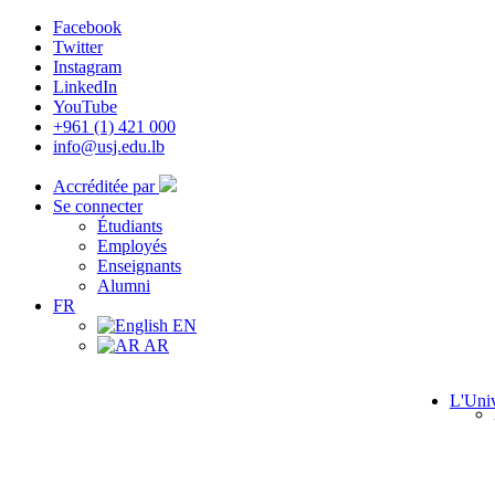
Facebook
Twitter
Instagram
LinkedIn
YouTube
+961 (1) 421 000
info@usj.edu.lb
Accréditée par
Se connecter
Étudiants
Employés
Enseignants
Alumni
FR
EN
AR
L'Univ