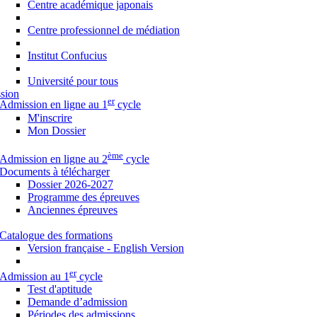
Centre académique japonais
Centre professionnel de médiation
Institut Confucius
Université pour tous
sion
er
Admission en ligne au 1
cycle
M'inscrire
Mon Dossier
ème
Admission en ligne au 2
cycle
Documents à télécharger
Dossier 2026-2027
Programme des épreuves
Anciennes épreuves
Catalogue des formations
Version française - English Version
er
Admission au 1
cycle
Test d'aptitude
Demande d’admission
Périodes des admissions