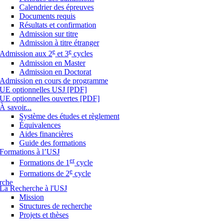
Calendrier des épreuves
Documents requis
Résultats et confirmation
Admission sur titre
Admission à titre étranger
e
e
Admission aux 2
et 3
cycles
Admission en Master
Admission en Doctorat
Admission en cours de programme
UE optionnelles USJ [PDF]
UE optionnelles ouvertes [PDF]
À savoir...
Système des études et règlement
Équivalences
Aides financières
Guide des formations
Formations à l’USJ
er
Formations de 1
cycle
e
Formations de 2
cycle
rche
La Recherche à l'USJ
Mission
Structures de recherche
Projets et thèses