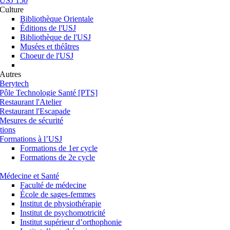
USJ 150
Culture
Bibliothèque Orientale
Éditions de l'USJ
Bibliothèque de l'USJ
Musées et théâtres
Choeur de l'USJ
Autres
Berytech
Pôle Technologie Santé [PTS]
Restaurant l'Atelier
Restaurant l'Escapade
Mesures de sécurité
tions
Formations à l’USJ
Formations de 1er cycle
Formations de 2e cycle
Médecine et Santé
Faculté de médecine
École de sages-femmes
Institut de physiothérapie
Institut de psychomotricité
Institut supérieur d’orthophonie