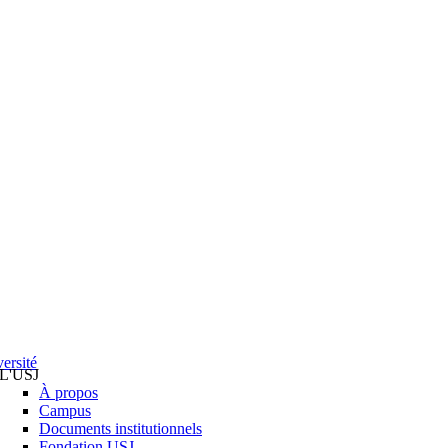
ersité
L'USJ
À propos
Campus
Documents institutionnels
Fondation USJ