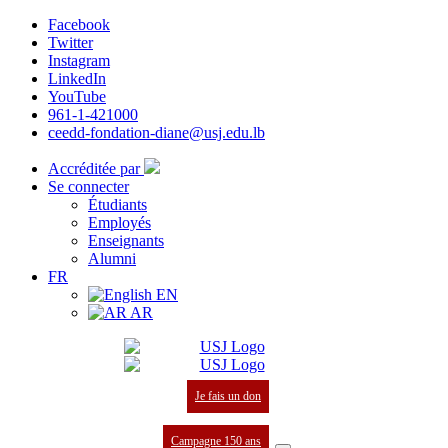
Facebook
Twitter
Instagram
LinkedIn
YouTube
961-1-421000
ceedd-fondation-diane@usj.edu.lb
Accréditée par
Se connecter
Étudiants
Employés
Enseignants
Alumni
FR
EN
AR
Je fais un don
Campagne 150 ans