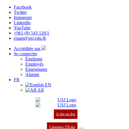
Facebook
Twitter
Instagram
LinkedIn
YouTube
+961 (8) 543 120/1
esiam@usj.edu.lb
Accréditée par
Se connecter
Étudiants
Employés
Enseignants
Alumni
FR
EN
AR
Je fais un don
Campagne 150 ans