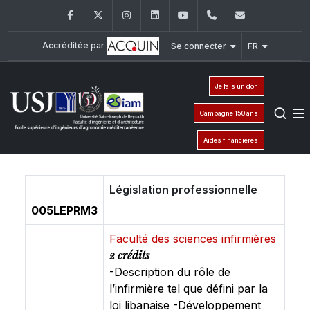
Facebook
Twitter
Instagram
LinkedIn
YouTube
+961 (8) 543 120/
esiam@usj
Accréditée par
Se connecter
FR
Je fais un don
Campagne 150 ans
Aides financières
Législation professionnelle
005LEPRM3
Faculté des sciences infirmières
2 crédits
-Description du rôle de
l’infirmière tel que défini par la
loi libanaise -Développement