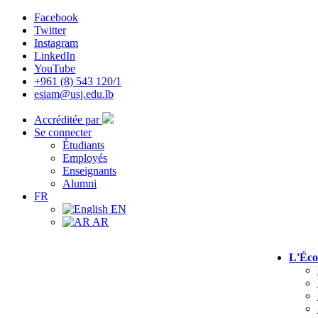
Facebook
Twitter
Instagram
LinkedIn
YouTube
+961 (8) 543 120/1
esiam@usj.edu.lb
Accréditée par
Se connecter
Étudiants
Employés
Enseignants
Alumni
FR
EN
AR
L'Éco