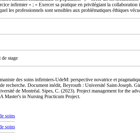
cice infirmier » ; « Exercer sa pratique en privilégiant la collaboration
el les professionnels sont sensibles aux problématiques éthiques vécu
 de stage
niste des soins infirmiers-UdeM: perspective novatrice et pragmatique.
l de recherche. Document inédit, Beyrouth : Université Saint-Joseph. Gi
iversité de Montréal. Sipes, C. (2023). Project management for the ad
A Master's in Nursing Practicum Project.
de soins
de soins