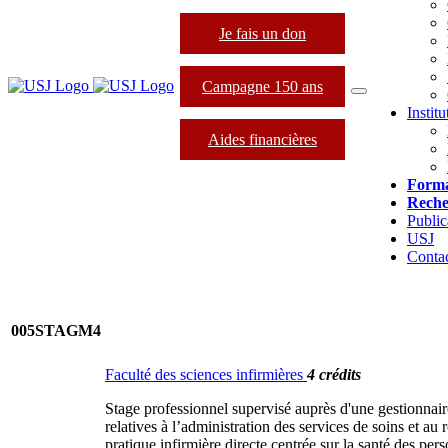
Je fais un don
Campagne 150 ans
Instit
Aides financières
Forma
Reche
Public
USJ
Conta
005STAGM4
Faculté des sciences infirmières
4 crédits
Stage professionnel supervisé auprès d'une gestionnaire 
relatives à l’administration des services de soins et a
pratique infirmière directe centrée sur la santé des p