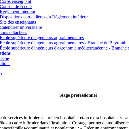
Corps enseignant
Conseil de l'école
Règlement intérieur
Dispositions particulières du Règlement intérieur
Site des enseignants
Calendrier universitaire
utions rattachées
École supérieure d'ingénieurs agroalimentaires
École supérieure d'ingénieurs agroalimentaires - Branche de Beyrouth
École supérieure d'ingénieurs d'agronomie méditerranéenne - Branche
tions
rche
ations
ct
Stage professionnel
de services infirmiers en milieu hospitalier et/ou extra hospitalier visa
u rôle du cadre infirmier dans l’institution. Ce stage permet de mobilise
ersonnes/familles/communauté et population» ; « Créer un environnement f