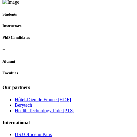
Students
Instructors
PhD Candidates
+
Alumni
Faculties
Our partners
Hôtel-Dieu de France [HDF]
Berytech
Health Technology Pole [PTS]
International
USJ Office in Paris