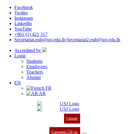
Facebook
Twitter
Instagram
LinkedIn
YouTube
+961 (1) 421 317
Secretariat.esib@usj.edu.lb;Secretariat2.esib@usj.edu.lb
Accredited by
Login
Students
Employees
Teachers
Alumni
EN
FR
AR
I donate
Campaign 150 yrs