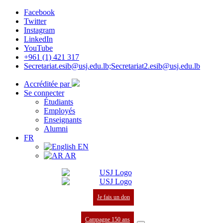
Facebook
Twitter
Instagram
LinkedIn
YouTube
+961 (1) 421 317
Secretariat.esib@usj.edu.lb;Secretariat2.esib@usj.edu.lb
Accréditée par
Se connecter
Étudiants
Employés
Enseignants
Alumni
FR
EN
AR
Je fais un don
Campagne 150 ans