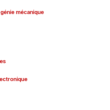
é génie mécanique
les
lectronique