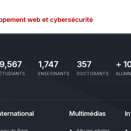
oppement web et cybersécurité
11,727
2,142
437
+
1
ÉTUDIANTS
ENSEIGNANTS
DOCTORANTS
ALUMN
nternational
Multimédias
In
eau de Paris
Albums photos