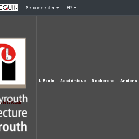
j.edu.lb
Se connecter
FR
L'École
Académique
Recherche
Anciens
médical