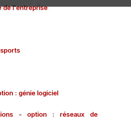
e de l'entreprise
nsports
ion : génie logiciel
ations - option : réseaux de