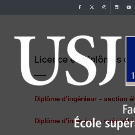
Facebook
Twitter
Instagram
Linke
Licence et Diplômes de
Diplôme d'ingénieur - section él
Diplôme d'ingénieur - spécialit