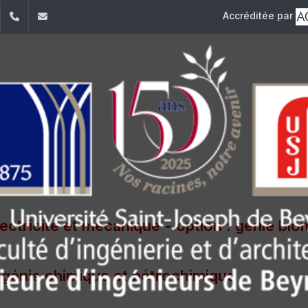
Accréditée par
dIn
YouTube
+961 (1) 421 317
Secretariat.esib@usj.edu.lb;Secretariat2.esib@us
 base
ectricité et mécanique - option : génie bio
é génie chimique et pétrochimique