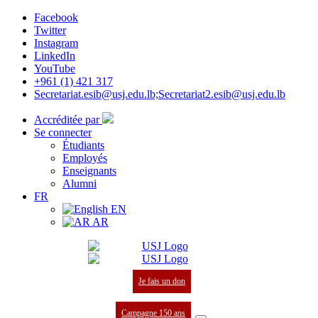
Facebook
Twitter
Instagram
LinkedIn
YouTube
+961 (1) 421 317
Secretariat.esib@usj.edu.lb;Secretariat2.esib@usj.edu.lb
Accréditée par
Se connecter
Étudiants
Employés
Enseignants
Alumni
FR
EN
AR
Je fais un don
Campagne 150 ans