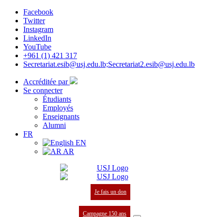
Facebook
Twitter
Instagram
LinkedIn
YouTube
+961 (1) 421 317
Secretariat.esib@usj.edu.lb;Secretariat2.esib@usj.edu.lb
Accréditée par
Se connecter
Étudiants
Employés
Enseignants
Alumni
FR
EN
AR
Je fais un don
Campagne 150 ans