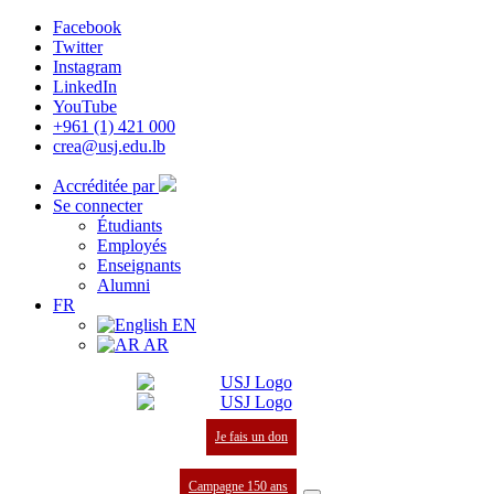
Facebook
Twitter
Instagram
LinkedIn
YouTube
+961 (1) 421 000
crea@usj.edu.lb
Accréditée par
Se connecter
Étudiants
Employés
Enseignants
Alumni
FR
EN
AR
Je fais un don
Campagne 150 ans