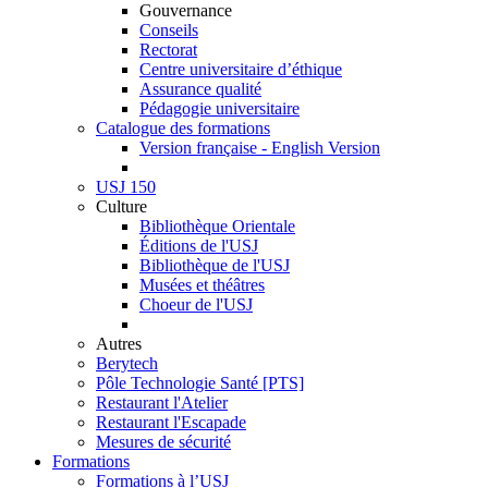
Gouvernance
Conseils
Rectorat
Centre universitaire d’éthique
Assurance qualité
Pédagogie universitaire
Catalogue des formations
Version française - English Version
USJ 150
Culture
Bibliothèque Orientale
Éditions de l'USJ
Bibliothèque de l'USJ
Musées et théâtres
Choeur de l'USJ
Autres
Berytech
Pôle Technologie Santé [PTS]
Restaurant l'Atelier
Restaurant l'Escapade
Mesures de sécurité
Formations
Formations à l’USJ