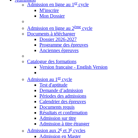
er
Admission en ligne au 1
cycle
M'inscrire
Mon Dossier
ème
Admission en ligne au 2
cycle
Documents à télécharger
Dossier 2026-2027
Programme des épreuves
Anciennes épreuves
Catalogue des formations
Version française - English Version
er
Admission au 1
cycle
Test d'aptitude
Demande d’admission
Périodes des admissions
Calendrier des épreuves
Documents requis
Résultats et confirmation
Admission sur titre
Admission à titre étranger
e
e
Admission aux 2
et 3
cycles
Admission en Master