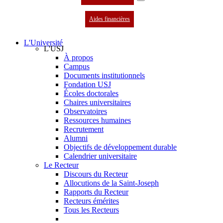
Aides financières
L'Université
L'USJ
À propos
Campus
Documents institutionnels
Fondation USJ
Écoles doctorales
Chaires universitaires
Observatoires
Ressources humaines
Recrutement
Alumni
Objectifs de développement durable
Calendrier universitaire
Le Recteur
Discours du Recteur
Allocutions de la Saint-Joseph
Rapports du Recteur
Recteurs émérites
Tous les Recteurs