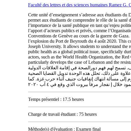
Faculté des lettres et des sciences humaines Ramez G.
Cette unité d’enseignement s’adresse aux étudiants du Dép
permet aux étudiants de comprendre le rôle de la santé da
l’importance de la santé publique en tant qu’enjeu politi
l’apport d’acteurs publics et privés, comme l’Organisati
Conventions de Genève au cours de la guerre de Gaza. El
l’explosion du Port de Beyrouth du 4 août 2020. This cou
Joseph University. It allows students to understand the r
public health as a global political issue, specificially d
actors, such as the World Health Organization, the Red 
particularly develops the case of Lebanon and the resist
. تسمح لهم فهم دورالصحة في إقامة العلاقات الدولية
لاوة على ذلك، تحلل هذه الوحدة تدويل القضايا الصحية
م إلى مسألة انتهاك إتفاقيات جنيف أثناء حرب غزة. كما
Temps présentiel : 17.5 heures
Charge de travail étudiant : 75 heures
Méthode(s) d'évaluation : Examen final