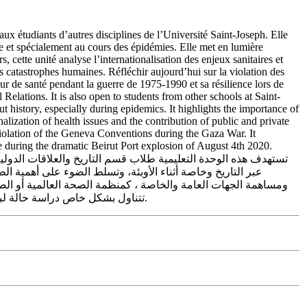
aux étudiants d’autres disciplines de l’Université Saint-Joseph. Elle
ire et spécialement au cours des épidémies. Elle met en lumière
 cette unité analyse l’internationalisation des enjeux sanitaires et
s catastrophes humaines. Réfléchir aujourd’hui sur la violation des
r de santé pendant la guerre de 1975-1990 et sa résilience lors de
elations. It is also open to students from other schools at Saint-
ut history, especially during epidemics. It highlights the importance of
onalization of health issues and the contribution of public and private
violation of the Geneva Conventions during the Gaza War. It
ce during the dramatic Beirut Port explosion of August 4th 2020.
تستهدف هذه الوحدة التعليمية طلاب قسم التاريخ والعلاقات الدو
عبر التاريخ وخاصة أثناء الأوبئة، وتسلط الضوء على أهمية ا
ومساهمة الجهات العامة والخاصة ، كمنظمة الصحة العالمية أو الصلي
تتناول بشكل خاص دراسة حالة لبنان ومقاومة قطاعه الصحي خلال حرب ١٩٧٥-١٩٩٠ و قدرته على الصمود خلال إ نفجار مرفأ بيروت الذي وقع في ٤ آب ٢٠٢٠.