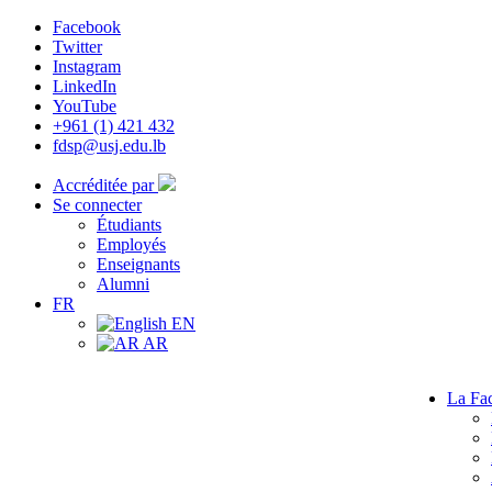
Facebook
Twitter
Instagram
LinkedIn
YouTube
+961 (1) 421 432
fdsp@usj.edu.lb
Accréditée par
Se connecter
Étudiants
Employés
Enseignants
Alumni
FR
EN
AR
La Fac