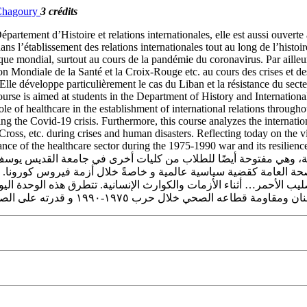
 Chagoury
3 crédits
artement d’Histoire et relations internationales, elle est aussi ouverte 
ns l’établissement des relations internationales tout au long de l’histo
que mondial, surtout au cours de la pandémie du coronavirus. Par ailleurs,
on Mondiale de la Santé et la Croix-Rouge etc. au cours des crises et de
le développe particulièrement le cas du Liban et la résistance du secteu
rse is aimed at students in the Department of History and International R
ole of healthcare in the establishment of international relations througho
uring the Covid-19 crisis. Furthermore, this course analyzes the internati
Cross, etc. during crises and human disasters. Reflecting today on the 
ance of the healthcare sector during the 1975-1990 war and its resilien
لية، وهي مفتوحة أيضًا للطلاب من كليات أخرى في جامعة القديس يوسف
لصحة العامة كقضية سياسية عالمية و خاصةً خلال أزمة فيروس كورونا. ع
ب الأحمر… أثناء الأزمات والكوارث الإنسانية. تتطرق هذه الوحدة اليو