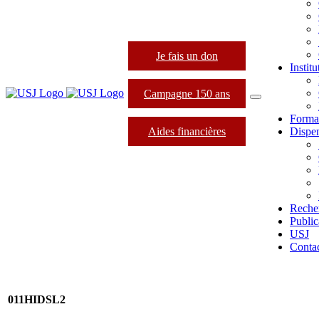
Je fais un don
Instit
Campagne 150 ans
Forma
Aides financières
Dispen
Reche
Public
USJ
Conta
011HIDSL2