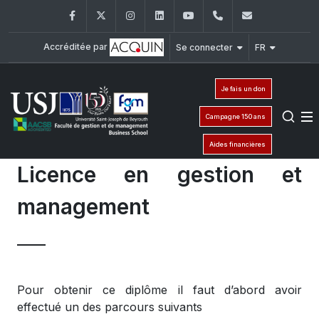
Facebook
Twitter
Instagram
LinkedIn
YouTube
+961 (1) 421 435
fgm@usj.e
Accréditée par
Se connecter
FR
Je fais un don
Campagne 150 ans
Aides financières
Licence en gestion et
management
Pour obtenir ce diplôme il faut d’abord avoir
effectué un des parcours suivants