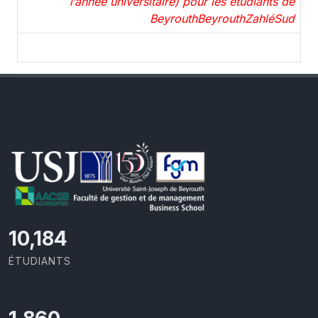
l’année universitaire) pour les étudiants de
BeyrouthBeyrouthZahléSud
11,110
ÉTUDIANTS