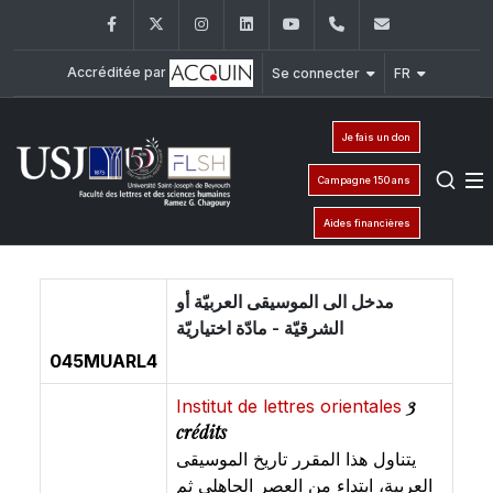
Facebook
Twitter
Instagram
LinkedIn
YouTube
+961 (1) 421 000
flsh@usj.e
Accréditée par
Se connecter
FR
Je fais un don
Campagne 150 ans
Aides financières
مدخل الى الموسيقى العربيّة أو
الشرقيّة - مادّة اختياريّة
045MUARL4
3
Institut de lettres orientales
crédits
يتناول هذا المقرر تاريخ الموسيقى
العربية، ابتداء من العصر الجاهلي ثم