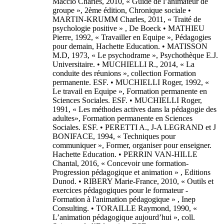
Maccio Charles, 2010, « Guide de l’animateur de
groupe », 2ème édition, Chronique sociale •
MARTIN-KRUMM Charles, 2011, « Traité de
psychologie positive » , De Boeck • MATHIEU
Pierre, 1992, « Travailler en Equipe », Pédagogies
pour demain, Hachette Education. • MATISSON
M.D, 1973, « Le psychodrame », Psychothèque E.J.
Universitaire. • MUCHIELLI R., 2014, « La
conduite des réunions », collection Formation
permanente. ESF. • MUCHIELLI Roger, 1992, «
Le travail en Equipe », Formation permanente en
Sciences Sociales. ESF. • MUCHIELLI Roger,
1991, « Les méthodes actives dans la pédagogie des
adultes», Formation permanente en Sciences
Sociales. ESF. • PERETTI A., J-A LEGRAND et J
BONIFACE, 1994, « Techniques pour
communiquer », Former, organiser pour enseigner.
Hachette Education. • PERRIN VAN-HILLE
Chantal, 2016, « Concevoir une formation-
Progression pédagogique et animation » , Editions
Dunod. • RIBERY Marie-France, 2010, « Outils et
exercices pédagogiques pour le formateur -
Formation à l'animation pédagogique » , Inep
Consulting. • TORAILLE Raymond, 1990, «
L’animation pédagogique aujourd’hui », coll.