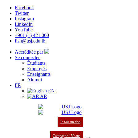
Facebook
Twitter
Instagram
LinkedIn
YouTube
+961 (1) 421 000
flsh@usj.edu.lb
Accréditée par
Se connecter
Étudiants
Employés
Enseignants
Alumni
FR
EN
AR
Je fais un don
Campagne 150 ans