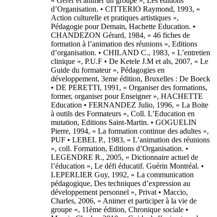
« Gérer et animer un groupe », Les éditions
d’Organisation. • CITTERIO Raymond, 1993, «
Action culturelle et pratiques artistiques »,
Pédagogie pour Demain, Hachette Education. •
CHANDEZON Gérard, 1984, « 46 fiches de
formation à l’animation des réunions », Editions
d’organisation. • CHILAND C., 1983, « L’entretien
clinique », P.U.F • De Ketele J.M et als, 2007, « Le
Guide du formateur », Pédagogies en
développement, 3eme édition, Bruxelles : De Boeck
• DE PERETTI, 1991, « Organiser des formations,
former, organiser pour Enseigner », HACHETTE
Education • FERNANDEZ Julio, 1996, « La Boite
à outils des Formateurs », Coll. L’Education en
mutation, Editions Saint-Martin. • GOGUELIN
Pierre, 1994, « La formation continue des adultes »,
PUF • LEBEL P., 1983, « L’animation des réunions
», coll. Formation, Editions d’Organisation. •
LEGENDRE R., 2005, « Dictionnaire actuel de
l’éducation », Le défi éducatif. Guérin Montréal. •
LEPERLIER Guy, 1992, « La communication
pédagogique, Des techniques d’expression au
développement personnel », Privat • Maccio,
Charles, 2006, « Animer et participer à la vie de
groupe », 11ème édition, Chronique sociale •