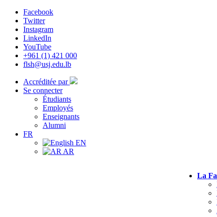
Facebook
Twitter
Instagram
LinkedIn
YouTube
+961 (1) 421 000
flsh@usj.edu.lb
Accréditée par
Se connecter
Étudiants
Employés
Enseignants
Alumni
FR
EN
AR
La Fa