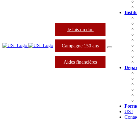
Instit
Je fais un don
Campagne 150 ans
Aides financières
Dépar
Forma
USJ
Conta