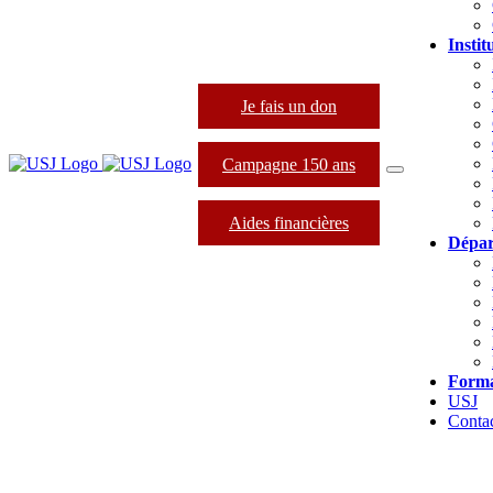
Instit
Je fais un don
Campagne 150 ans
Aides financières
Dépar
Forma
USJ
Conta