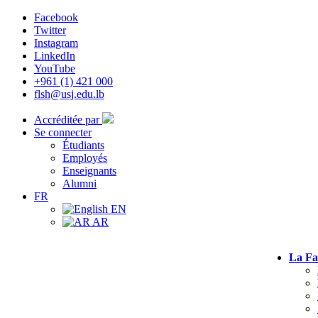
Facebook
Twitter
Instagram
LinkedIn
YouTube
+961 (1) 421 000
flsh@usj.edu.lb
Accréditée par
Se connecter
Étudiants
Employés
Enseignants
Alumni
FR
EN
AR
La Fa