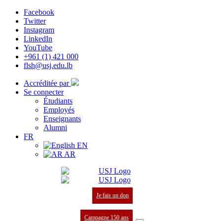
Facebook
Twitter
Instagram
LinkedIn
YouTube
+961 (1) 421 000
flsh@usj.edu.lb
Accréditée par
Se connecter
Étudiants
Employés
Enseignants
Alumni
FR
EN
AR
Je fais un don
Campagne 150 ans