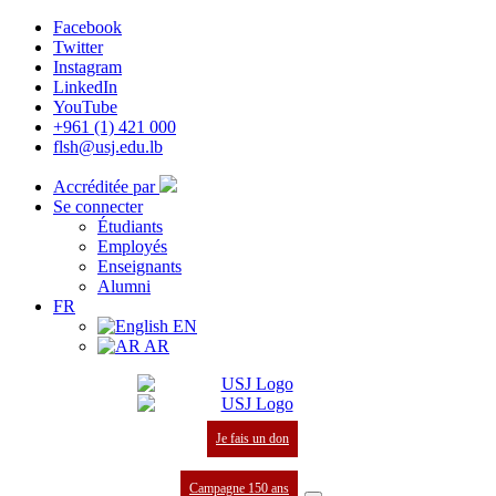
Facebook
Twitter
Instagram
LinkedIn
YouTube
+961 (1) 421 000
flsh@usj.edu.lb
Accréditée par
Se connecter
Étudiants
Employés
Enseignants
Alumni
FR
EN
AR
Je fais un don
Campagne 150 ans