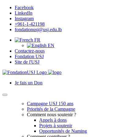
Facebook
LinkedIn
Instagram
+961-1-421198
fondationusj@usj.edu.lb
FR
EN
Contactez-nous
Fondation USJ
Site de l'USJ
Je fais un Don
Campagne USJ 150 ans
Priorités de la Campagne
Comment nous soutenir ?
Appels à dons
Projets à soutenir
Opportunités de Naming
Comment contribuer ?