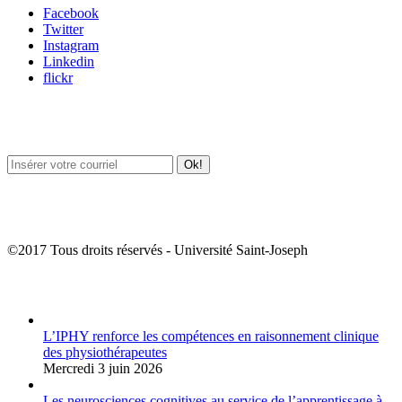
Facebook
Twitter
Instagram
Linkedin
flickr
Newsletter / USJ Culture
Newsletter / USJ Nouvelles
©2017 Tous droits réservés - Université Saint-Joseph
Album Photos
L’IPHY renforce les compétences en raisonnement clinique
des physiothérapeutes
Mercredi 3 juin 2026
Les neurosciences cognitives au service de l’apprentissage à