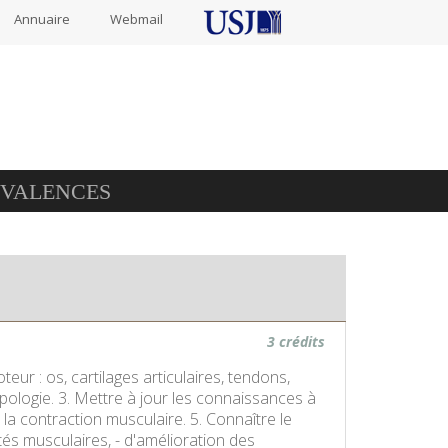
Annuaire
Webmail
IVALENCES
3 crédits
eur : os, cartilages articulaires, tendons,
ypologie. 3. Mettre à jour les connaissances à
la contraction musculaire. 5. Connaître le
és musculaires, - d'amélioration des