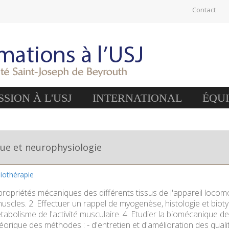
Contact
SION À L'USJ
INTERNATIONAL
ÉQU
ue et neurophysiologie
siothérapie
 propriétés mécaniques des différents tissus de l'appareil locomot
muscles. 2. Effectuer un rappel de myogenèse, histologie et biot
bolisme de l'activité musculaire. 4. Etudier la biomécanique de 
orique des méthodes : - d'entretien et d'amélioration des qualit