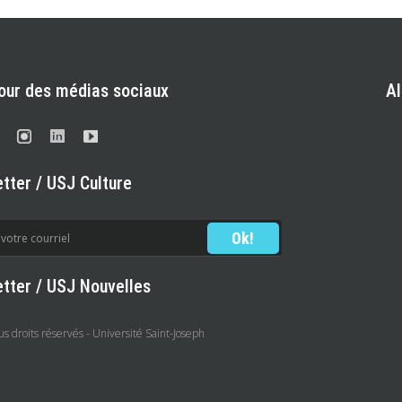
our des médias sociaux
A
tter / USJ Culture
tter / USJ Nouvelles
 droits réservés - Université Saint-Joseph