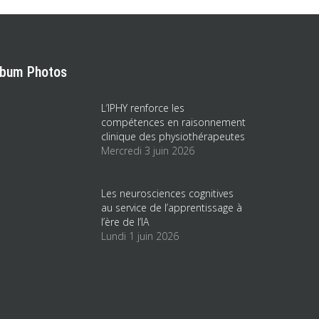
lbum Photos
L’IPHY renforce les
compétences en raisonnement
clinique des physiothérapeutes
Mercredi 3 juin 2026
Les neurosciences cognitives
au service de l’apprentissage à
l’ère de l’IA
Lundi 1 juin 2026