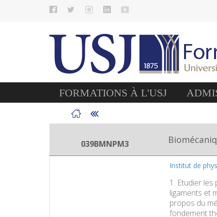
FORMATIONS À L'USJ
ADMIS
Biomécaniq
039BMNPM3
Institut de phy
1. Etudier les
ligaments et 
propos du méta
fondement thé