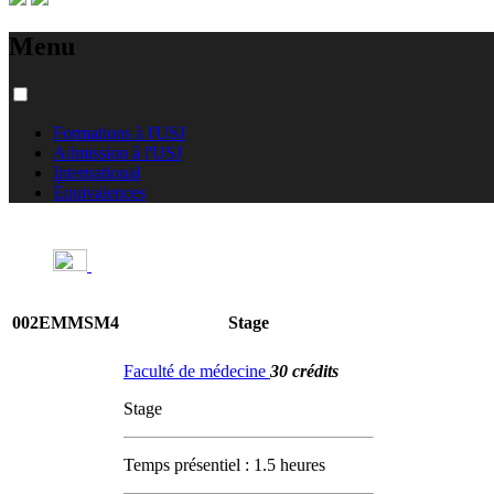
Menu
Formations à l'USJ
Admission à l'USJ
International
Équivalences
002EMMSM4
Stage
Faculté de médecine
30 crédits
Stage
Temps présentiel : 1.5 heures