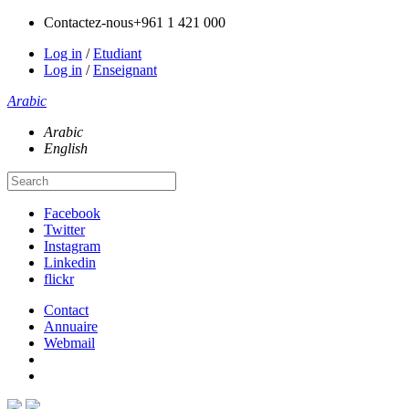
Contactez-nous
+961 1 421 000
Log in
/
Etudiant
Log in
/
Enseignant
Arabic
Arabic
English
Facebook
Twitter
Instagram
Linkedin
flickr
Contact
Annuaire
Webmail