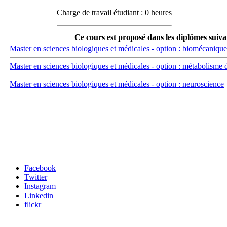
Charge de travail étudiant : 0 heures
Ce cours est proposé dans les diplômes suiva
Master en sciences biologiques et médicales - option : biomécanique
Master en sciences biologiques et médicales - option : métabolisme 
Master en sciences biologiques et médicales - option : neuroscience
Carrefour des médias sociaux
Facebook
Twitter
Instagram
Linkedin
flickr