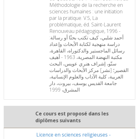
Méthodologie de la recherche en
sciences humaines : une initiation
par la pratique. V.5, La
problématique, éd. Saint-Laurent
Renouveau pédagogique, 1996 -
أحمد شلبي، كيف تكتب بحثًا أو رسالة:
دراسة منهجية لكتابة الأبحاث وإعداد
رسائل الماجستير والدكتوراه، القاهرة،
مكتبة النهضة المصرية، 1963 - أهيف
سنّو، إشراف هنري عويس، البحث
القصير؛ [نشر] مركز الأبحاث والدراسات
العربية، كلية الآداب والعلوم الإنسانية،
جامعة القديس يوسف، بيروت، دار
المشرق، 1999
Ce cours est proposé dans les
diplômes suivants
Licence en sciences religieuses -