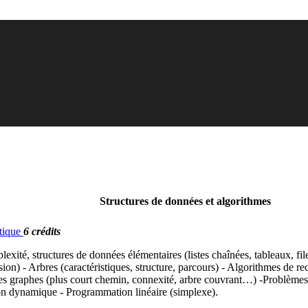
Structures de données et algorithmes
atique
6 crédits
xité, structures de données élémentaires (listes chaînées, tableaux, file
fusion) - Arbres (caractéristiques, structure, parcours) - Algorithmes de re
r les graphes (plus court chemin, connexité, arbre couvrant…) -Problème
on dynamique - Programmation linéaire (simplexe).