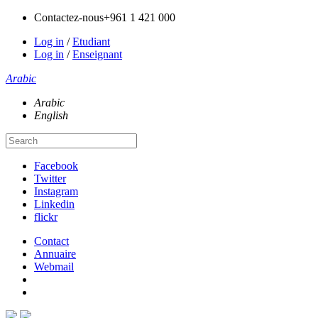
Contactez-nous
+961 1 421 000
Log in
/
Etudiant
Log in
/
Enseignant
Arabic
Arabic
English
Facebook
Twitter
Instagram
Linkedin
flickr
Contact
Annuaire
Webmail