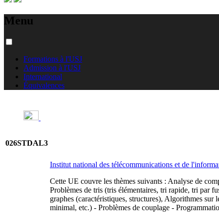
Menu
Formations à l'USJ
Admission à l'USJ
International
Équivalences
026STDAL3
Institut national des télécommunications et de l'inform
Cette UE couvre les thèmes suivants : Analyse de comple
Problèmes de tris (tris élémentaires, tri rapide, tri par 
graphes (caractéristiques, structures), Algorithmes su
minimal, etc.) - Problèmes de couplage - Programmati