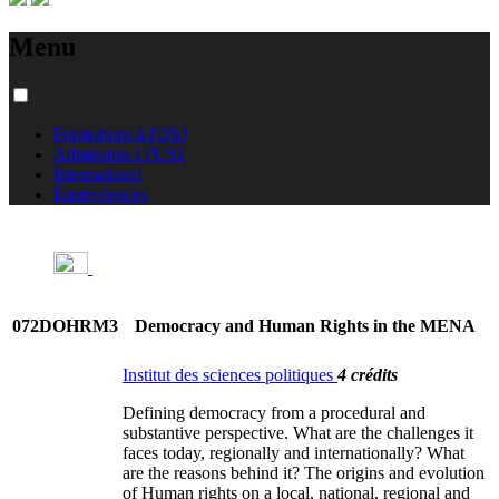
Menu
Formations à l'USJ
Admission à l'USJ
International
Équivalences
072DOHRM3
Democracy and Human Rights in the MENA
Institut des sciences politiques
4 crédits
Defining democracy from a procedural and
substantive perspective. What are the challenges it
faces today, regionally and internationally? What
are the reasons behind it? The origins and evolution
of Human rights on a local, national, regional and