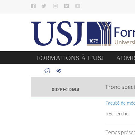
FORMATIONS À L'USJ
ADMIS
Tronc spéci
002PECDM4
Faculté de mé
REcherche
Temps présent