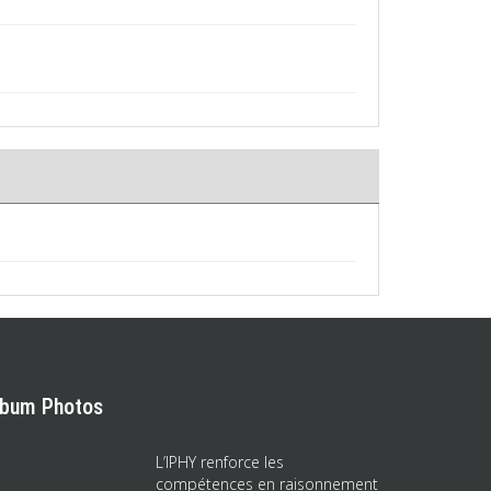
lbum Photos
L’IPHY renforce les
compétences en raisonnement