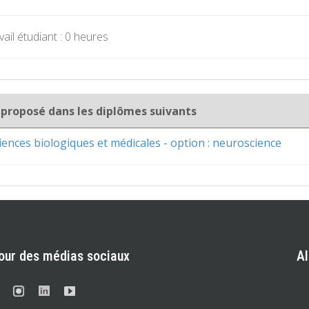
ail étudiant : 0 heures
 proposé dans les diplômes suivants
iences biologiques et médicales - option : neuroscience
our des médias sociaux
A