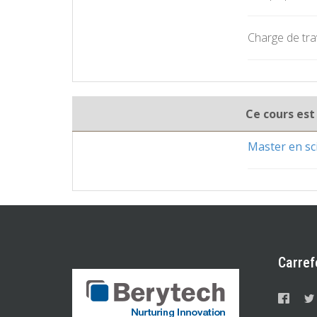
Charge de trav
Ce cours est
Master en sc
Carref