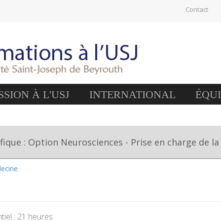
Contact
SION À L'USJ
INTERNATIONAL
ÉQU
fique : Option Neurosciences - Prise en charge de la
decine
iel : 21 heures