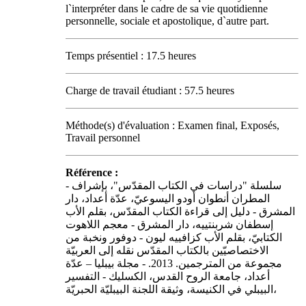
l`interpréter dans le cadre de sa vie quotidienne
personnelle, sociale et apostolique, d`autre part.
Temps présentiel : 17.5 heures
Charge de travail étudiant : 57.5 heures
Méthode(s) d'évaluation : Examen final, Exposés,
Travail personnel
Référence :
- سلسلة "دراسات في الكتاب المقدّس"، بإشراف
المطران أنطوان أودو اليسوعيّ، عدّة أعداد، دار
المشرق - دليل إلى قراءة الكتاب المقدّس، بقلم الأب
إسطفان شربنتييه، دار المشرق - معجم اللاهوت
الكتابيّ، بقلم الأب كزافييه ليون - دوفور ونخبة من
الاختصاصيّين بالكتاب المقدّس نقله إلى العربيّة
مجموعة من المترجمين. 2013. - مجلة بيبليا – عدّة
أعداد، جامعة الروح القدس، الكسليك - التفسير
البيبلي في الكنيسة، وثيقة اللجنة البيبليّة الحبريّة،