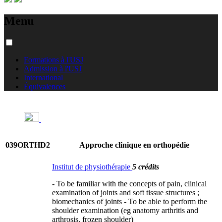
Menu
Formations à l'USJ
Admission à l'USJ
International
Équivalences
039ORTHD2
Approche clinique en orthopédie
Institut de physiothérapie
5 crédits
- To be familiar with the concepts of pain, clinical
examination of joints and soft tissue structures ;
biomechanics of joints - To be able to perform the
shoulder examination (eg anatomy arthritis and
arthrosis, frozen shoulder)