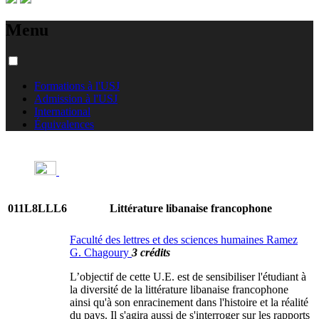
Menu
Formations à l'USJ
Admission à l'USJ
International
Équivalences
011L8LLL6
Littérature libanaise francophone
Faculté des lettres et des sciences humaines Ramez
G. Chagoury
3 crédits
L’objectif de cette U.E. est de sensibiliser l'étudiant à
la diversité de la littérature libanaise francophone
ainsi qu'à son enracinement dans l'histoire et la réalité
du pays. Il s'agira aussi de s'interroger sur les rapports