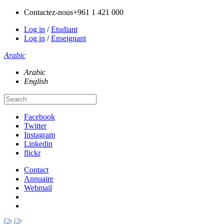
Contactez-nous
+961 1 421 000
Log in
/
Etudiant
Log in
/
Enseignant
Arabic
Arabic
English
Facebook
Twitter
Instagram
Linkedin
flickr
Contact
Annuaire
Webmail