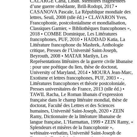
CALARGE Carla, Liban. Mémoires fragmentées
d’une guerre obsédante, Brill-Rodopi, 2017 •
CASANOVA Pascale, La République mondiale des
lettres, Seuil, 2008 (nlle éd.) • CLAVARON Yves,
Francophonie, postcolonialisme et mondialisation,
Classiques Garnier, « Bibliothèques francophones »,
2018 • COMBE Dominique, Les Littératures
francophones, PUF, 2010 • HADDAD Katia, La
Littérature francophone du Mashrek, Anthologie
critique, Presses de l’Université Saint-Joseph,
Beyrouth, 2008 • MATAR Marilyn, Les
Représentations littéraires de la guerre civile libanaise
: pour une poétique du lien, thèse de doctorat,
University of Maryland, 2014 • MOURA Jean-Marc,
Exotisme et lettres francophones, PUF, 2003 • - ,
Littératures francophones et théorie postcoloniale,
Presses universitaires de France, 2013 (nlle éd.) •
TAWIL Racha, Le Roman libanais d’expression
française dans le champ littéraire mondial, thèse de
doctorat, Faculté des Lettres et des Sciences
humaines, Université Saint-Joseph, 2020 • ZEIN
Ramy, Dictionnaire de la littérature libanaise de
langue française, L’Harmattan, 1999 • ZEIN Ramy, «
Splendeurs et misères de la francophonie »,
webinaire-verbatim, Université Saint-Joseph de