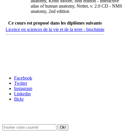
anatomy, Keith Moore, fifth edition - Interactive
atlas of human anatomy, Netter, v. 2.0 CD - NMS
anatomy, 2nd edition
Ce cours est proposé dans les diplômes suivants
Licence en sciences de la vie et de la terre - biochimie
Carrefour des médias sociaux
Facebook
Twitter
Instagram
Linkedin
flickr
Newsletter / USJ Culture