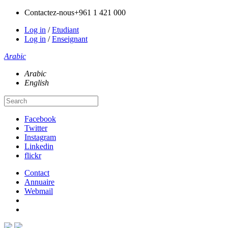
Contactez-nous
+961 1 421 000
Log in
/
Etudiant
Log in
/
Enseignant
Arabic
Arabic
English
Facebook
Twitter
Instagram
Linkedin
flickr
Contact
Annuaire
Webmail