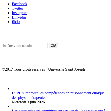
Facebook
Twitter
Instagram
Linkedin
flickr
Newsletter / USJ Culture
Newsletter / USJ Nouvelles
©2017 Tous droits réservés - Université Saint-Joseph
Album Photos
L’IPHY renforce les compétences en raisonnement clinique
des physiothérapeutes
Mercredi 3 juin 2026
Les neurosciences cognitives au service de l’apprentissage à