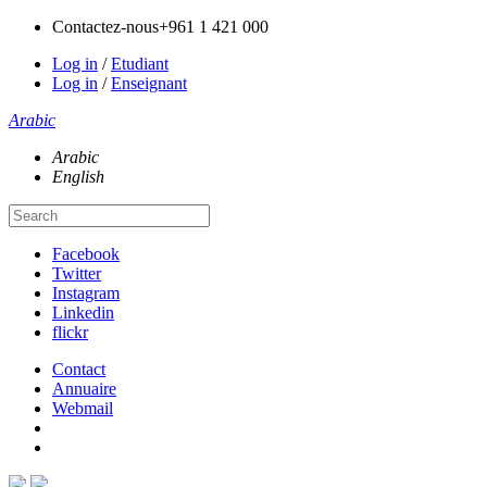
Contactez-nous
+961 1 421 000
Log in
/
Etudiant
Log in
/
Enseignant
Arabic
Arabic
English
Facebook
Twitter
Instagram
Linkedin
flickr
Contact
Annuaire
Webmail